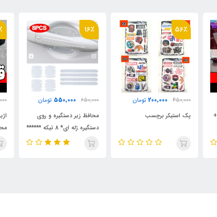
٪
20٪
16٪
2,000,000
550,000
650,000
تومان
2,500,000
تومان
000
محافظ زیر دستگیره و روی
اژیر پلیسی 100 وات + فیلم
دستگیره ژله ای* 8 تیکه ******
محصول
میل