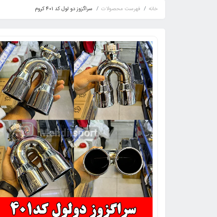
خانه
فهرست محصولات
سراگزوز دو لول کد 401 کروم