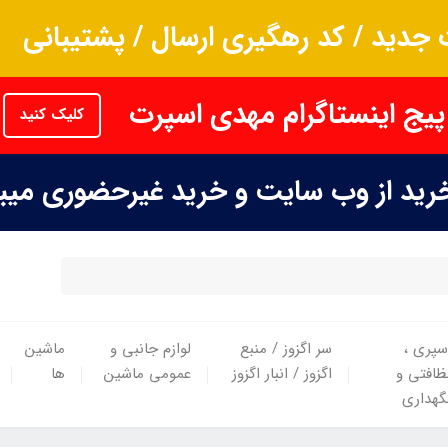
جدید / کد رهگیری ارسال / پشتیبانی
پیج اینستاگرام مهدی اسپرت
کلیک کنید
خرید از وب سایت و خرید غیرحضوری می
سپری ،
سر اگزوز / منبع
لوازم جانبی و
ماشین
ظافتی و
اگزوز / انبار اگزوز
عمومی ماشین
ها
گهداری