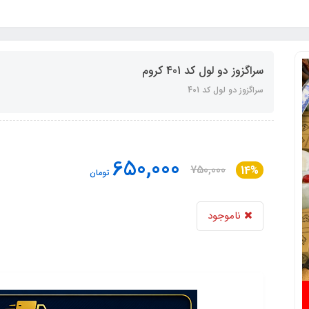
سراگزوز دو لول کد 401 کروم
سراگزوز دو لول کد 401
650,000
750,000
14%
تومان
ناموجود