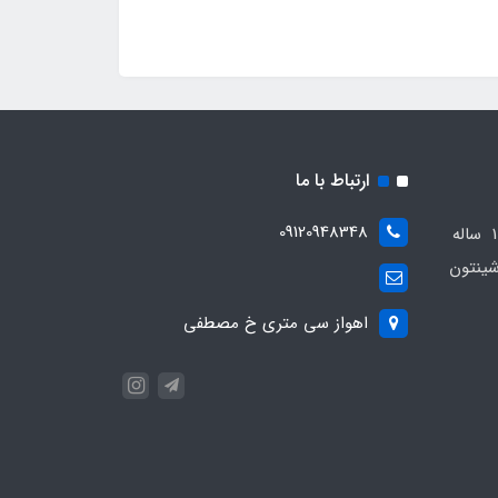
ارتباط با ما
09120948348
مجموعه مهدی اسپرت باسابقه 10 ساله
ینتون
اهواز سی متری خ مصطفی