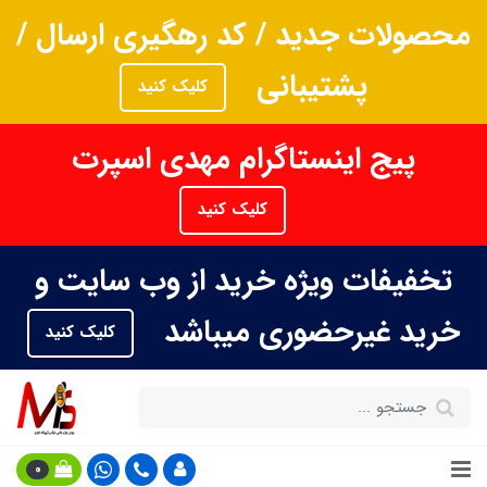
محصولات جدید / کد رهگیری ارسال /
پشتیبانی
کلیک کنید
پیج اینستاگرام مهدی اسپرت
کلیک کنید
تخفیفات ویژه خرید از وب سایت و
خرید غیرحضوری میباشد
کلیک کنید
0