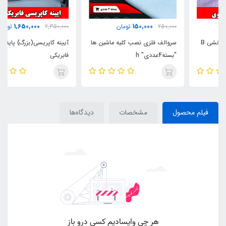
1,650,000
150,000
250,000
تومان
2,350,000
تومان
سروالف فلزی نصب کلیه ماشین ها
آیینه کاپریسی(بزرگ) پایه بلند
"بسته4عددی" h
فابریکی
فیلم محصول
مشخصات
دیدگاه‌ها