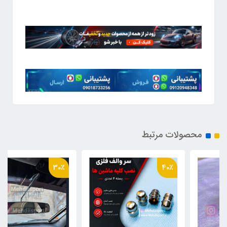
محصولات مرتبط
30٪
40٪