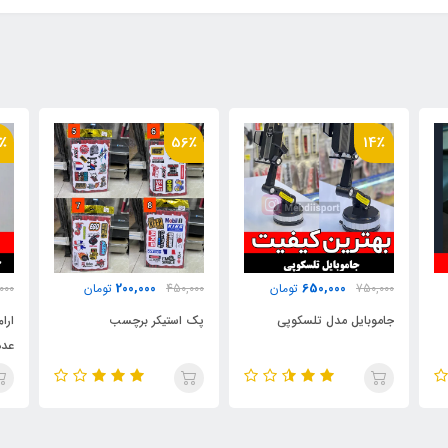
٪
27٪
56٪
220,000
200,000
450,000
تومان
300,000
تومان
000
پک استیکر برچسب
ارام بند درب ماشین بسته 8
ایی
عددی