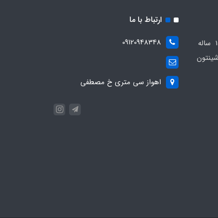
ارتباط با ما
09120948348
مجموعه مهدی اسپرت باسابقه 10 ساله
ینتون
اهواز سی متری خ مصطفی