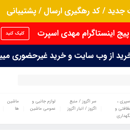
جدید / کد رهگیری ارسال / پشتیبانی
پیج اینستاگرام مهدی اسپرت
کلیک کنید
خرید از وب سایت و خرید غیرحضوری می
سپری ،
سر اگزوز / منبع
لوازم جانبی و
ماشین
ظافتی و
اگزوز / انبار اگزوز
عمومی ماشین
ها
گهداری