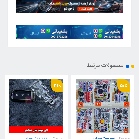
محصولات مرتبط
31٪
31٪
450,000
900,000
1,300,000
تومان
650,000
تومان