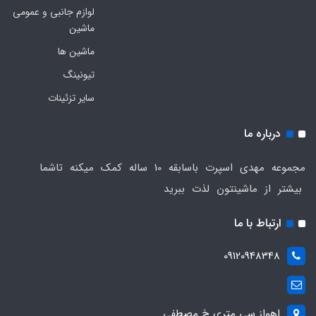
لوازم جانبی و عمومی
ماشین
ماشین ها
تیونینگ
سایر تزئینات
درباره ما
مجموعه مهدی اسپرت باسابقه 10 ساله کمک میکنه تاشما
بیشتر از ماشینتون لذت ببرید
ارتباط با ما
09120948348
اهواز سی متری خ مصطفی