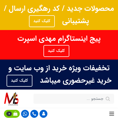
محصولات جدید / کد رهگیری ارسال /
پشتیبانی
کلیک کنید
پیج اینستاگرام مهدی اسپرت
کلیک کنید
تخفیفات ویژه خرید از وب سایت و
خرید غیرحضوری میباشد
کلیک کنید
0