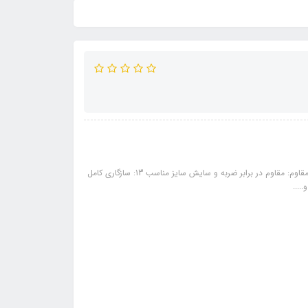
مشخصات: طراحی اسپرت و مدرن: ظاهر جذاب و متفاوت برای خودرو... ساختار مقاوم: مقاوم در برابر ضربه و سایش سایز مناسب 13: سازگاری کامل