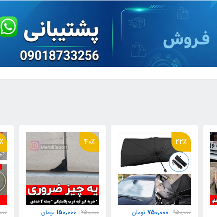
٪
47٪
40٪
640,000
150,000
250,000
تومان
1,200,000
تومان
000