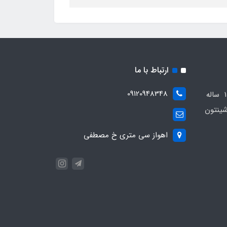
ارتباط با ما
09120948348
مجموعه مهدی اسپرت باسابقه 10 ساله
ینتون
اهواز سی متری خ مصطفی