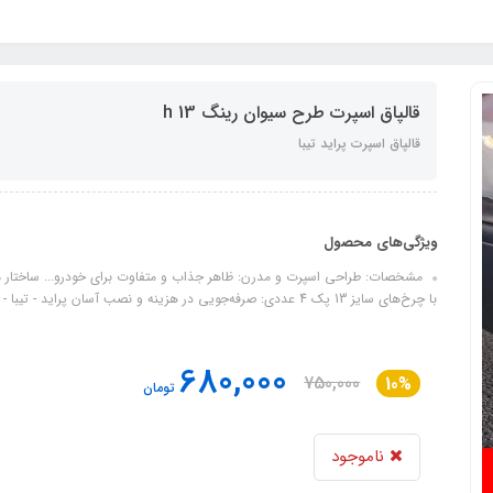
قالپاق اسپرت طرح سیوان رینگ 13 h
قالپاق اسپرت پراید تیبا
ویژگی‌های محصول
با چرخ‌های سایز 13 پک 4 عددی: صرفه‌جویی در هزینه و نصب آسان پراید - تیبا - و.....
680,000
750,000
10%
تومان
ناموجود