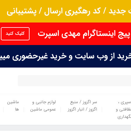
جدید / کد رهگیری ارسال / پشتیبانی
پیج اینستاگرام مهدی اسپرت
کلیک کنید
خرید از وب سایت و خرید غیرحضوری می
سپری ،
سر اگزوز / منبع
لوازم جانبی و
ماشین
ظافتی و
اگزوز / انبار اگزوز
عمومی ماشین
ها
گهداری