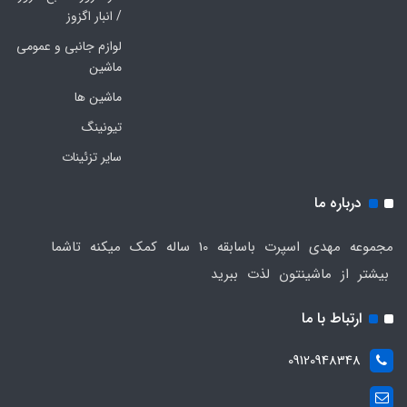
/ انبار اگزوز
لوازم جانبی و عمومی
ماشین
ماشین ها
تیونینگ
سایر تزئینات
درباره ما
مجموعه مهدی اسپرت باسابقه 10 ساله کمک میکنه تاشما
بیشتر از ماشینتون لذت ببرید
ارتباط با ما
09120948348