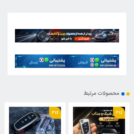
محصولات مرتبط
31٪
31٪