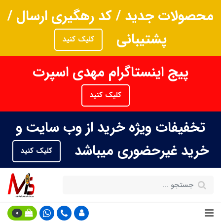
محصولات جدید / کد رهگیری ارسال /
پشتیبانی
کلیک کنید
پیج اینستاگرام مهدی اسپرت
کلیک کنید
تخفیفات ویژه خرید از وب سایت و
خرید غیرحضوری میباشد
کلیک کنید
0