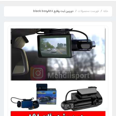
خانه
فهرست محصولات
دوربین ثبت وقایع A68وblack box