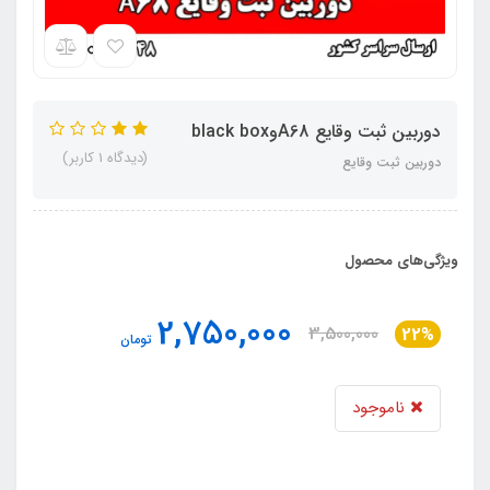
دوربین ثبت وقایع A68وblack box
(دیدگاه 1 کاربر)
دوربین ثبت وقایع
ویژگی‌های محصول
2,750,000
3,500,000
22%
تومان
ناموجود