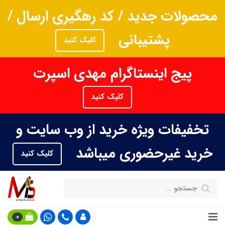
محصولات جدید / کد رهگیری ارسال /
پشتیبانی
کلیک کنید
پیج اینستاگرام مهدی اسپرت
کلیک کنید
تخفیفات ویژه خرید از وب سایت و
خرید غیرحضوری میباشد
کلیک کنید
0