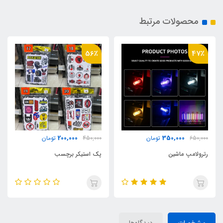
محصولات مرتبط
31٪
56٪
450,000
200,000
450,000
تومان
650,000
تومان
پک استیکر برچسب
فیلتر بخار روغن