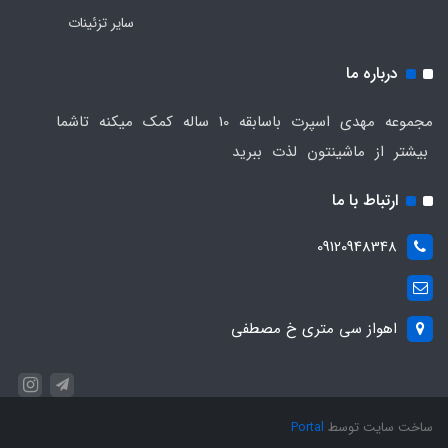
سایر تزئینات
درباره ما
مجموعه مهدی اسپرت باسابقه 10 ساله کمک میکنه تاشما
بیشتر از ماشینتون لذت ببرید
ارتباط با ما
09120948348
اهواز سی متری خ مصطفی
ساخت سایت توسط
Portal