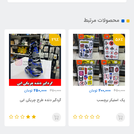
محصولات مرتبط
29٪
56٪
250,000
200,000
450,000
تومان
350,000
تومان
پک استیکر برچسب
گردگیر دنده طرح چریکی ابی