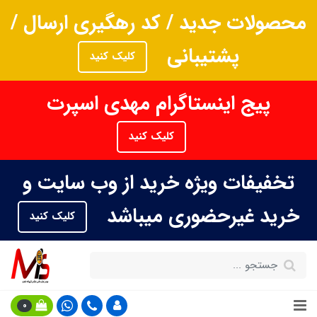
محصولات جدید / کد رهگیری ارسال /
پشتیبانی
کلیک کنید
پیج اینستاگرام مهدی اسپرت
کلیک کنید
تخفیفات ویژه خرید از وب سایت و
خرید غیرحضوری میباشد
کلیک کنید
0