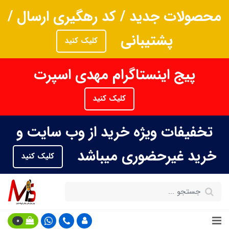
محصولات جدید / کد رهگیری ارسال /
پشتیبانی
کلیک کنید
پیج اینستاگرام مهدی اسپرت
کلیک کنید
تخفیفات ویژه خرید از وب سایت و
خرید غیرحضوری میباشد
کلیک کنید
0