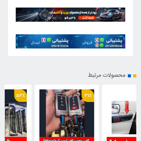
محصولات مرتبط
53٪
31٪