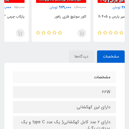
450,000
979,000
1,400,000
تومان
950,000
تومان
کاور سوئیچ فلزی رافور
پارکاب چرمی "بسته 4 عددی"
مشخصات
دیدگاه‌ها
مشخصات
66W
دارای لیزر کهکشانی
دارای 2 عدد کابل کهکشانی( یک عدد type C و یک
عددلایتنینگ)