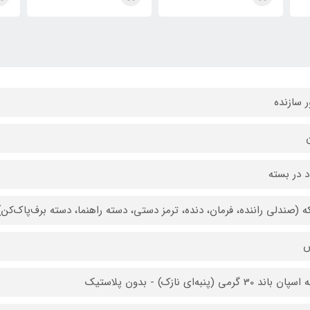
Booster 400ml
 سازنده
ن
د در بسته
اند 30 گرمی (پنبه‌ای نازک) - بدون پلاستیک