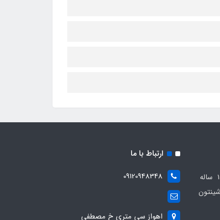
ارتباط با ما
09120948348
مجموعه مهدی اسپرت باسابقه 10 ساله
ینتون
اهواز سی متری خ مصطفی