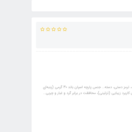
مشخصات: کشور سازنده ایران تعداد در بسته 7 تکه (صندلی راننده، فرمان، دنده، ترمز دستی، دسته... جنس پارچه اسپان باند 30 گرمی (پنبه‌ای
ربرد زیبایی (تزئینی)، محافظت در برابر گرد و غبار و چربی...