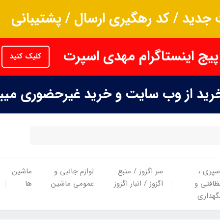
جدید / کد رهگیری ارسال / پشتیبانی
پیج اینستاگرام مهدی اسپرت
کلیک کنید
خرید از وب سایت و خرید غیرحضوری می
سپری ،
سر اگزوز / منبع
لوازم جانبی و
ماشین
ظافتی و
اگزوز / انبار اگزوز
عمومی ماشین
ها
گهداری