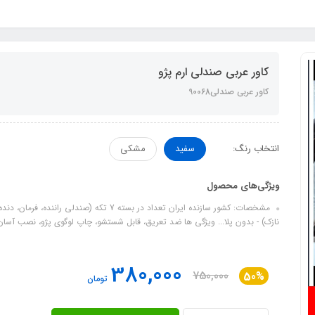
کاور عربی صندلی ارم پژو
کاور عربی صندلی90068
انتخاب رنگ:
سفید
مشکی
ویژگی‌های محصول
نازک) - بدون پلا... ویژگی‌ ها ضد تعریق، قابل شستشو، چاپ لوگوی پژو، نصب آسان کا
380,000
750,000
50%
تومان