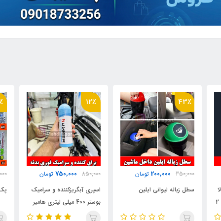
٪
50٪
12٪
200,000
750,000
850,000
تومان
400,000
تومان
000
اسپری آبگریزکننده و سرامیک
پک استیکر برچسب
فیل
بوستر 400 میلی لیتری هامبر
ایر
مدل Humber Ceramic