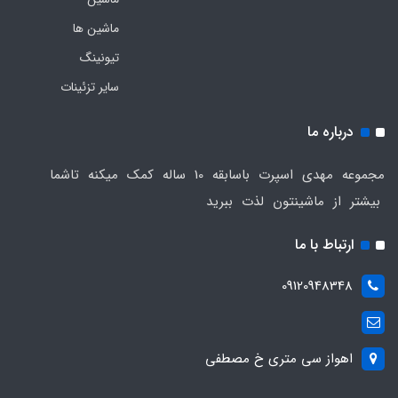
ماشین ها
تیونینگ
سایر تزئینات
درباره ما
مجموعه مهدی اسپرت باسابقه 10 ساله کمک میکنه تاشما
بیشتر از ماشینتون لذت ببرید
ارتباط با ما
09120948348
اهواز سی متری خ مصطفی