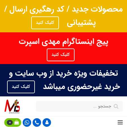
محصولات جدید / کد رهگیری ارسال /
پشتیبانی
کلیک کنید
پیج اینستاگرام مهدی اسپرت
کلیک کنید
تخفیفات ویژه خرید از وب سایت و
خرید غیرحضوری میباشد
کلیک کنید
0