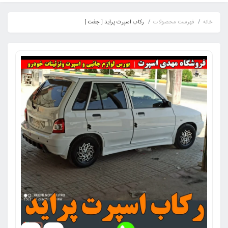
خانه
فهرست محصولات
رکاب اسپرت پراید [ جفت ]