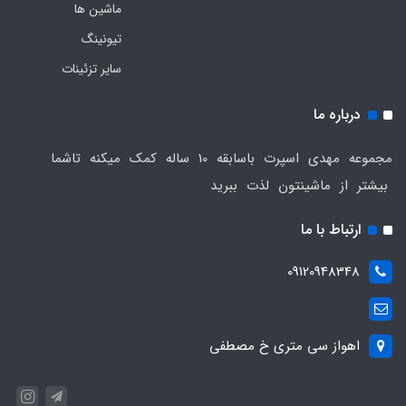
ماشین ها
تیونینگ
سایر تزئینات
درباره ما
مجموعه مهدی اسپرت باسابقه 10 ساله کمک میکنه تاشما
بیشتر از ماشینتون لذت ببرید
ارتباط با ما
09120948348
اهواز سی متری خ مصطفی