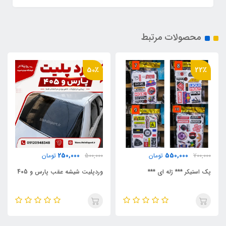
محصولات مرتبط
50٪
50٪
150,000
250,000
500,000
تومان
300,000
تومان
وردپلیت شیشه عقب پارس و 405
لیپ اگزوز مشکی و سفید