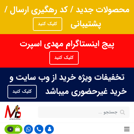
محصولات جدید / کد رهگیری ارسال /
پشتیبانی
کلیک کنید
پیج اینستاگرام مهدی اسپرت
کلیک کنید
تخفیفات ویژه خرید از وب سایت و
خرید غیرحضوری میباشد
کلیک کنید
0