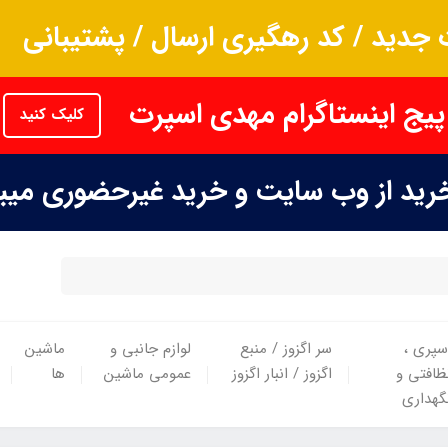
جدید / کد رهگیری ارسال / پشتیبانی
پیج اینستاگرام مهدی اسپرت
کلیک کنید
خرید از وب سایت و خرید غیرحضوری می
سپری ،
سر اگزوز / منبع
لوازم جانبی و
ماشین
ظافتی و
اگزوز / انبار اگزوز
عمومی ماشین
ها
گهداری