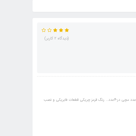
(دیدگاه 2 کاربر)
مشخصات ست دکوراتیو پراید 10 تیکه: 10 تیکه شامل پنل دور ضبط-دور ساعت-4عدد مچی در-4عدد... رنگ قرمز چریکی قطعات فابریکی و نصب