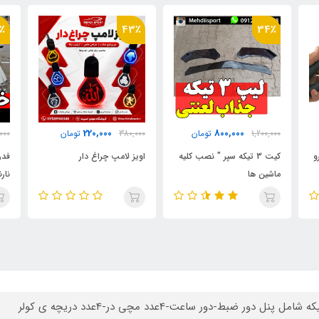
٪
32٪
43٪
2,400,000
220,000
380,000
تومان
3,500,000
تومان
,000
ه
اویز لامپ چراغ دار
فدرال پلیسی 6 تیکه | لایت بار
نارنجی
عد