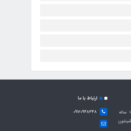
ارتباط با ما
09120948348
مجموعه مهدی اسپرت باسابقه 10 ساله
ینتون