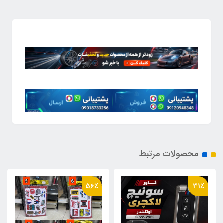
محصولات مرتبط
28٪
56٪