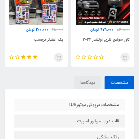
400,000
200,000
450,000
تومان
550,000
تومان
پک استیکر برچسب
خوشبوکننده ایموجی
مشخصات
دیدگاه‌ها
مشخصات درپوش موتورTU5
قاب درب موتور اسپرت
رنگ مشکی