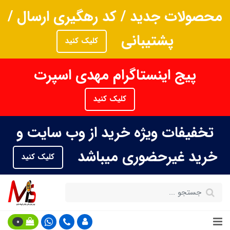
محصولات جدید / کد رهگیری ارسال /
پشتیبانی
کلیک کنید
پیج اینستاگرام مهدی اسپرت
کلیک کنید
تخفیفات ویژه خرید از وب سایت و
خرید غیرحضوری میباشد
کلیک کنید
0