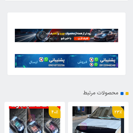
محصولات مرتبط
24٪
40٪