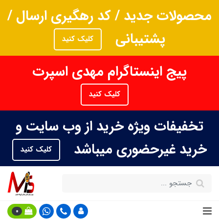
محصولات جدید / کد رهگیری ارسال /
پشتیبانی
کلیک کنید
پیج اینستاگرام مهدی اسپرت
کلیک کنید
تخفیفات ویژه خرید از وب سایت و
خرید غیرحضوری میباشد
کلیک کنید
0