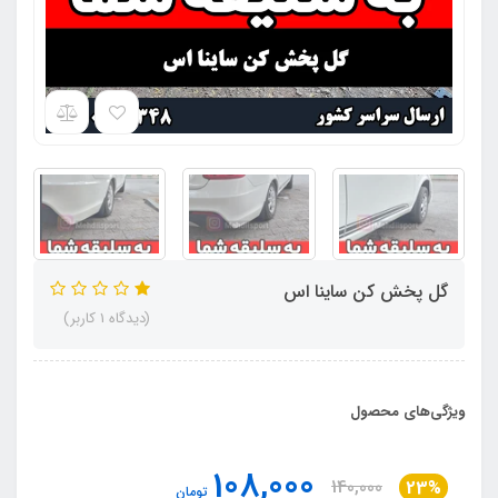
گل پخش کن ساینا اس
(دیدگاه 1 کاربر)
ویژگی‌های محصول
108,000
140,000
23%
تومان