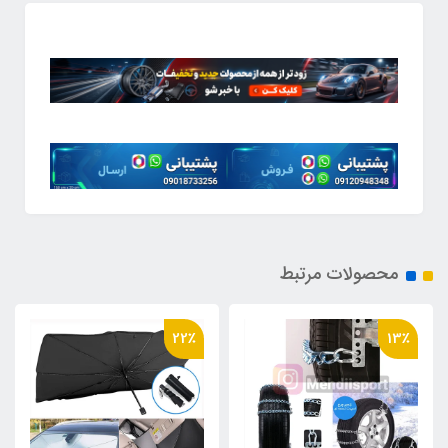
محصولات مرتبط
34٪
22٪