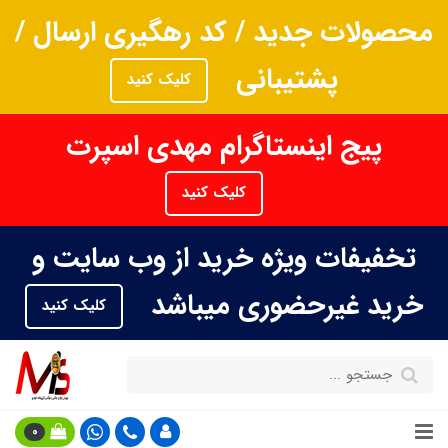
محصولات جدید / کد رهگیری ارسال /
پشتیبانی
کلیک کنید
پیج اینستاگرام مهدی اسپرت
کلیک کنید
تخفیفات ویژه خرید از وب سایت و
خرید غیرحضوری میباشد
کلیک کنید
0