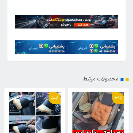
محصولات مرتبط
49٪
50٪