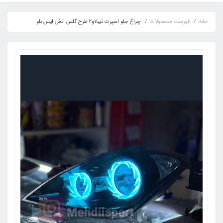
خانه
فهرست محصولات
چراغ جلو اسپرت تیبا1و2 طرح گلس اتش ایس بلو