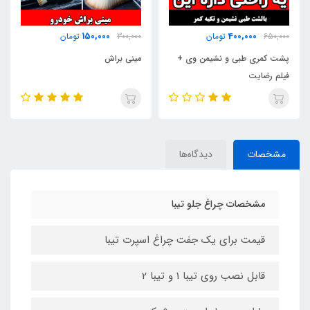
180,000
150,000
300,000
تومان
350,000
تومان
من وی +
مینی براش
ابر درب خودرو (H)
مشخصات
دیدگاه‌ها
مشخصات چراغ جلو تیبا
قیمت برای یک جفت چراغ اسپرت تیبا
قابل نصب روی تیبا 1 و تیبا 2