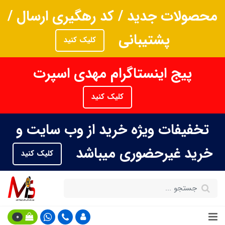
محصولات جدید / کد رهگیری ارسال /
پشتیبانی
کلیک کنید
پیج اینستاگرام مهدی اسپرت
کلیک کنید
تخفیفات ویژه خرید از وب سایت و
خرید غیرحضوری میباشد
کلیک کنید
0