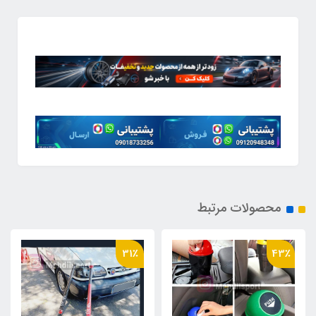
محصولات مرتبط
22٪
31٪