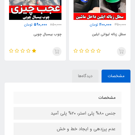
550,000
590,000
850,000
تومان
700,000
تومان
چوب بیسبال چوبی
پک استیکر *** ژله ای ***
مشخصات
دیدگاه‌ها
مشخصات
جنس ۸۰% پلی استر، ۲۰% پلی آمید
عدم پرزدهی و ایجاد خط و خش