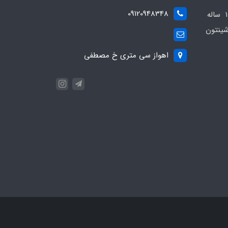
09120948348
مجموعه مهدی اسپرت باسابقه 10 ساله
ینتون
اهواز سی متری خ مصطفی