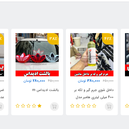
٪
40٪
38٪
150,000
280,000
450,000
تومان
250,000
تومان
000
بالشت ادیداس m
ضربه گیر کنج درب "بسته 2
است
عددی "