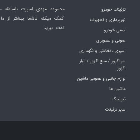
تزئینات خودرو
کمک میکنه تاشما بیشتر از ماش
نورپردازی و تجهیزات
لذت ببرید
ایمنی خودرو
صوتی و تصویری
اسپری ، نظافتی و نگهداری
سر اگزوز / منبع اگزوز / انبار
اگزوز
لوازم جانبی و عمومی ماشین
ماشین ها
تیونینگ
سایر تزئینات