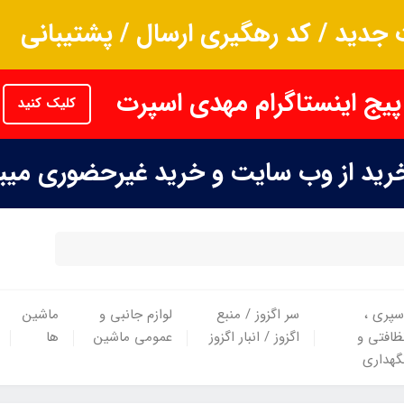
جدید / کد رهگیری ارسال / پشتیبانی
پیج اینستاگرام مهدی اسپرت
کلیک کنید
خرید از وب سایت و خرید غیرحضوری می
سپری ،
سر اگزوز / منبع
لوازم جانبی و
ماشین
ظافتی و
اگزوز / انبار اگزوز
عمومی ماشین
ها
گهداری