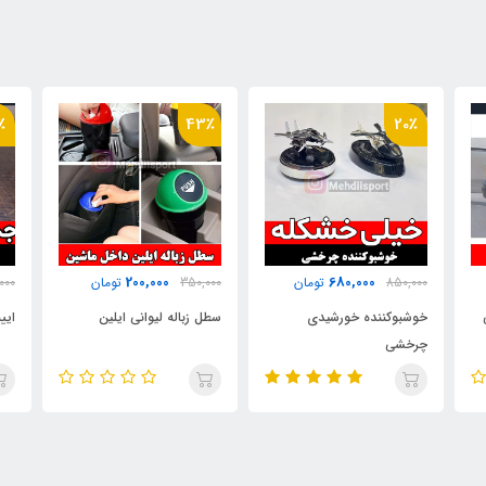
٪
14٪
43٪
650,000
200,000
350,000
تومان
750,000
تومان
000
سطل زباله لیوانی ایلین
ایینه کاپریسی چراغ دار
دور
"بسته 