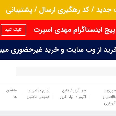
جدید / کد رهگیری ارسال / پشتیبانی
پیج اینستاگرام مهدی اسپرت
کلیک کنید
خرید از وب سایت و خرید غیرحضوری می
سپری ،
سر اگزوز / منبع
لوازم جانبی و
ماشین
ظافتی و
اگزوز / انبار اگزوز
عمومی ماشین
ها
گهداری