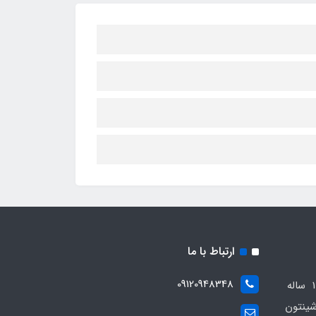
ارتباط با ما
09120948348
مجموعه مهدی اسپرت باسابقه 10 ساله
ینتون