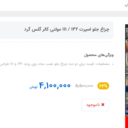
چراغ جلو اسپرت 132 / 111 مولتی کالر گلس گرد
ویژگی‌های محصول
مشخصات: قیمت برای دو عدد چراغ جلو نصب ساده روی پراید 132 و 111 طراحی زیبا و اسپرت بدون موتور تنظیم نور
4,100,000
5,500,000
26%
تومان
ناموجود