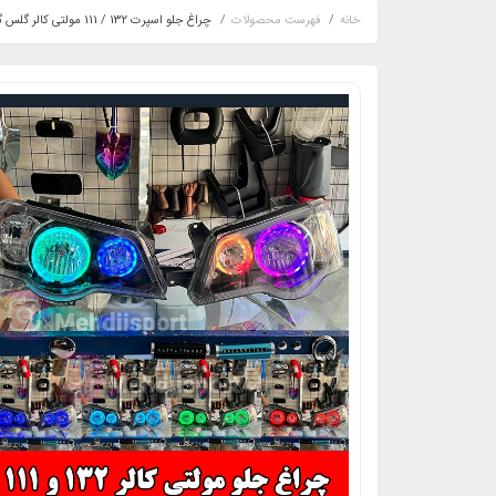
خانه
فهرست محصولات
چراغ جلو اسپرت 132 / 111 مولتی کالر گلس گرد