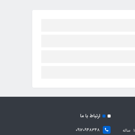
ارتباط با ما
09120948348
مجموعه مهدی اسپرت باسابقه 10 ساله