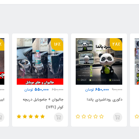
٪
14٪
16٪
650,000
550,000
650,000
تومان
750,000
تومان
000
جالیوان + جاموبایل دریچه
ایینه کاپریسی چراغ دار
ارم
کولر (1741)