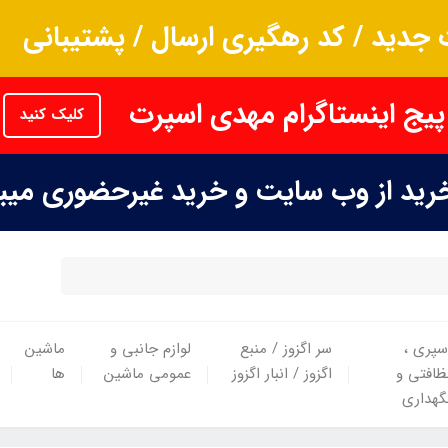
جدید / کد رهگیری ارسال / پشتیبانی
پیج اینستاگرام مهدی اسپرت
کلیک کنید
خرید از وب سایت و خرید غیرحضوری می
سپری ،
سر اگزوز / منبع
لوازم جانبی و
ماشین
ظافتی و
اگزوز / انبار اگزوز
عمومی ماشین
ها
گهداری