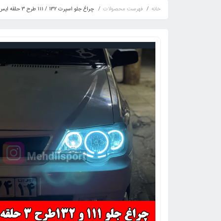
خانه
فهرست محصولات
چراغ جلو اسپرت 132 / 111 طرح 3 حلقه ایس بلو