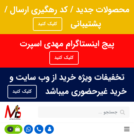
محصولات جدید / کد رهگیری ارسال /
پشتیبانی
کلیک کنید
پیج اینستاگرام مهدی اسپرت
کلیک کنید
تخفیفات ویژه خرید از وب سایت و
خرید غیرحضوری میباشد
کلیک کنید
0