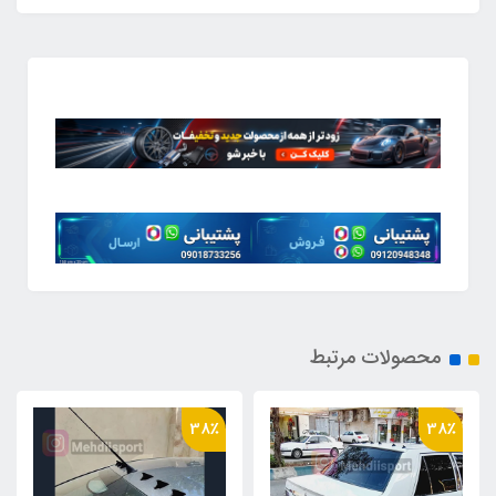
محصولات مرتبط
38٪
38٪