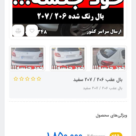
بال عقب 206 / 207 سفید
بال عقب 206 / 207 سفید
ویژگی‌های محصول