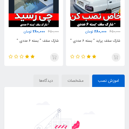
280,000
280,000
450,000
تومان
450,000
تومان
شارک سقف پراید " بسته 6 عددی "
شارک سقف " بسته 6 عددی "
اموزش نصب
مشخصات
دیدگاه‌ها