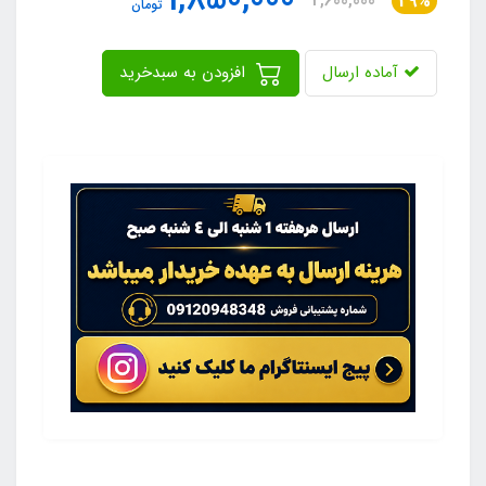
1,850,000
2,600,000
29%
تومان
آماده ارسال
افزودن به سبدخرید