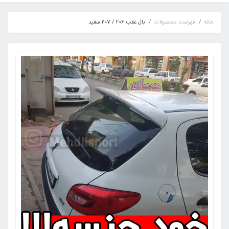
خانه
فهرست محصولات
بال عقب 206 / 207 سفید