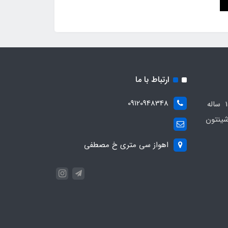
ارتباط با ما
09120948348
مجموعه مهدی اسپرت باسابقه 10 ساله
ینتون
اهواز سی متری خ مصطفی