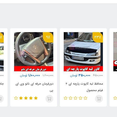
٪
9٪
23٪
1,100,000
350,000
450,000
تومان
1,200,000
تومان
000
محافظ لبه کاپوت پارچه ای +
دورفرمان حرفه ای نانو وی ای
جاد
فیلم محصول
پی