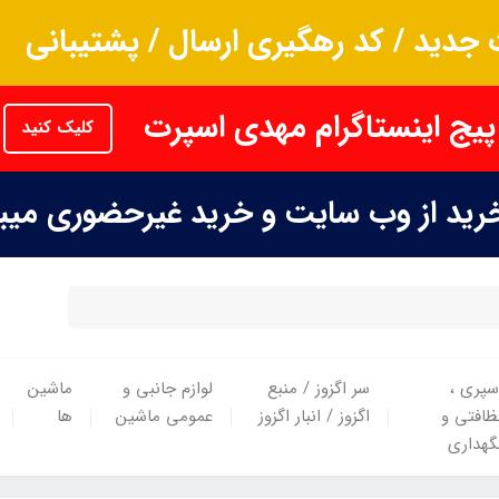
جدید / کد رهگیری ارسال / پشتیبانی
پیج اینستاگرام مهدی اسپرت
کلیک کنید
خرید از وب سایت و خرید غیرحضوری می
سپری ،
سر اگزوز / منبع
لوازم جانبی و
ماشین
ظافتی و
اگزوز / انبار اگزوز
عمومی ماشین
ها
گهداری