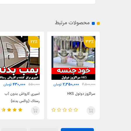
محصولات مرتبط
22٪
33٪
430,000
2,350,000
1,350,
تومان
3,500,000
تومان
550,000
تومان
RC استیل
سراگزوز دولول HKS
اسپری کارواش بدون آب
رستاک (واکس بدنه)