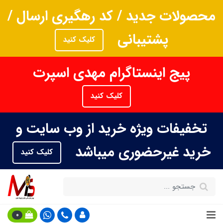
محصولات جدید / کد رهگیری ارسال /
پشتیبانی
کلیک کنید
پیج اینستاگرام مهدی اسپرت
کلیک کنید
تخفیفات ویژه خرید از وب سایت و
خرید غیرحضوری میباشد
کلیک کنید
0