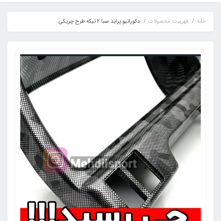
خانه
فهرست محصولات
دکوراتیو پراید صبا 2 تیکه طرح چریکی