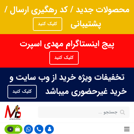
محصولات جدید / کد رهگیری ارسال /
پشتیبانی
کلیک کنید
پیج اینستاگرام مهدی اسپرت
کلیک کنید
تخفیفات ویژه خرید از وب سایت و
خرید غیرحضوری میباشد
کلیک کنید
0