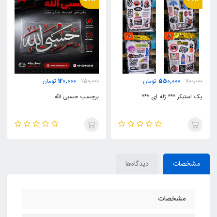
250,000
120,000
250,000
تومان
350,000
تومان
برچسب حسبی الله
زه طرح استیل دریچه کولر
مشخصات
دیدگاه‌ها
مشخصات