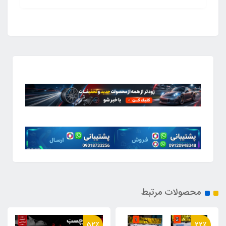
محصولات مرتبط
29٪
52٪