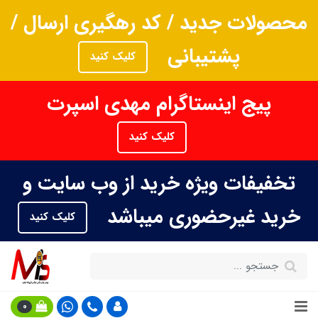
محصولات جدید / کد رهگیری ارسال /
پشتیبانی
کلیک کنید
پیج اینستاگرام مهدی اسپرت
کلیک کنید
تخفیفات ویژه خرید از وب سایت و
خرید غیرحضوری میباشد
کلیک کنید
0