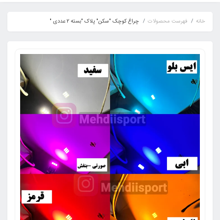
خانه
فهرست محصولات
چراغ کوچک "سکن" پلاک "بسته 2 عددی "