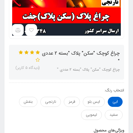
چراغ کوچک "سکن" پلاک "بسته 2 عددی
"
(دیدگاه 5 کاربر)
چراغ کوچک "سکن" پلاک "بسته 2 عددی "
انتخاب رنگ:
ابی
ایس بلو
قرمز
نارنجی
بنفش
سفید
لیمویی
ویژگی‌های محصول