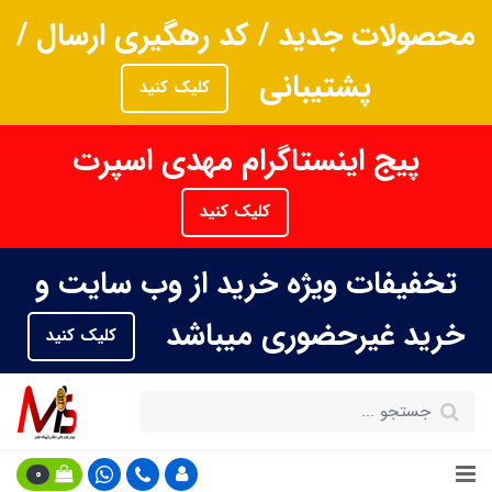
محصولات جدید / کد رهگیری ارسال /
پشتیبانی
کلیک کنید
پیج اینستاگرام مهدی اسپرت
کلیک کنید
تخفیفات ویژه خرید از وب سایت و
خرید غیرحضوری میباشد
کلیک کنید
0