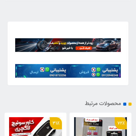
محصولات مرتبط
56٪
31٪