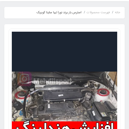
خانه
فهرست محصولات
استرس بار برند نورا تیبا ساینا کوییک