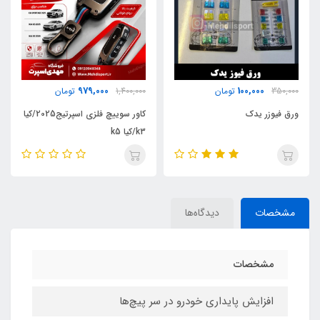
200,000
979,000
ومان
1,400,000
تومان
450,000
توما
کاور سوییچ فلزی اسپرتیج2025/کیا
پک استیکر برچسب
k3/کیا k5
مشخصات
دیدگاه‌ها
مشخصات
افزایش پایداری خودرو در سر پیچ‌ها