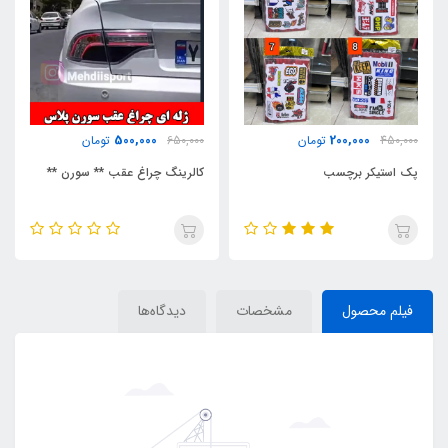
500,000
200,000
450,000
تومان
650,000
تومان
پک استیکر برچسب
کالرینگ چراغ عقب ** سورن **
فیلم محصول
مشخصات
دیدگاه‌ها