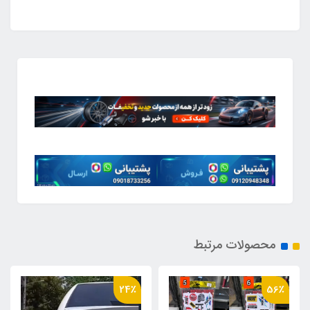
محصولات مرتبط
24٪
56٪