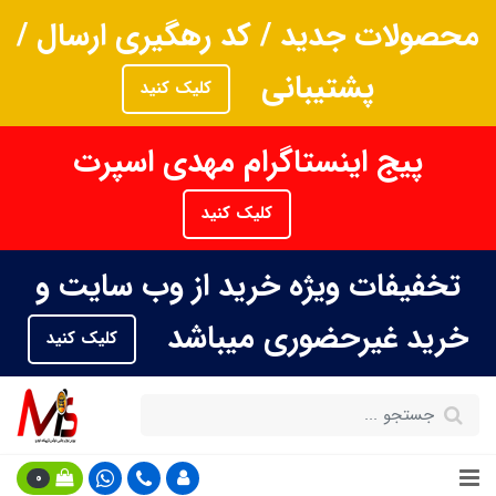
محصولات جدید / کد رهگیری ارسال /
پشتیبانی
کلیک کنید
پیج اینستاگرام مهدی اسپرت
کلیک کنید
تخفیفات ویژه خرید از وب سایت و
خرید غیرحضوری میباشد
کلیک کنید
0