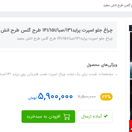
چراغ جلو اسپرت پراید131/صبا/141/151 طرح گلس طرح اتش سفید
چراغ جلو اسپرت پراید131/صبا/141/151 طرح گلس طرح اتش سفید
ویژگی‌های محصول
مشخصات: قیمت برای یک جفت چراغ اسپرت نصب فابریکی روی پراید 131/صبا/141/151 طراحی جدید و بسیار جذاب
5,900,000
7,500,000
22%
تومان
آماده ارسال
افزودن به سبدخرید