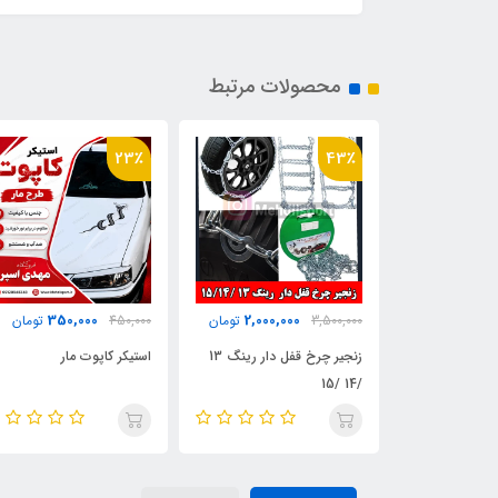
محصولات مرتبط
31٪
23٪
590,000
350,000
2,000,
تومان
450,000
تومان
850,000
تومان
زنجیر چرخ قفل دار رینگ 13
استیکر کاپوت مار
چوب بیسبال چوبی