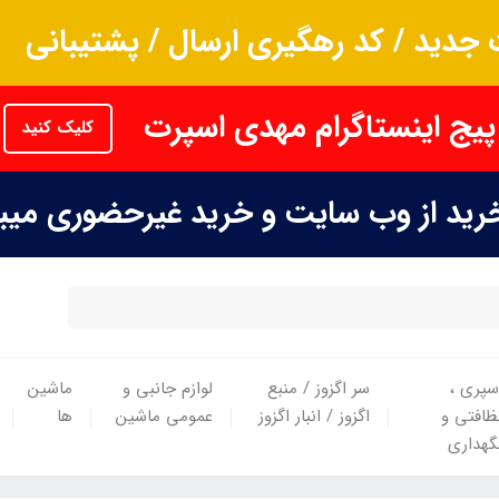
جدید / کد رهگیری ارسال / پشتیبانی
پیج اینستاگرام مهدی اسپرت
کلیک کنید
خرید از وب سایت و خرید غیرحضوری می
سپری ،
سر اگزوز / منبع
لوازم جانبی و
ماشین
ظافتی و
اگزوز / انبار اگزوز
عمومی ماشین
ها
گهداری