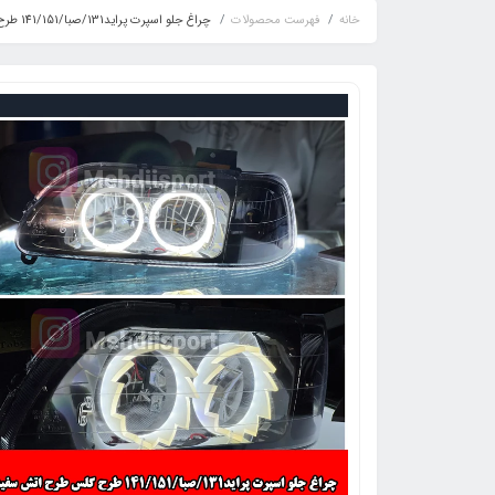
خانه
فهرست محصولات
چراغ جلو اسپرت پراید131/صبا/141/151 طرح گلس طرح اتش سفید