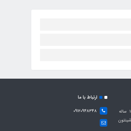
ارتباط با ما
09120948348
مجموعه مهدی اسپرت باسابقه 10 ساله
ینتون