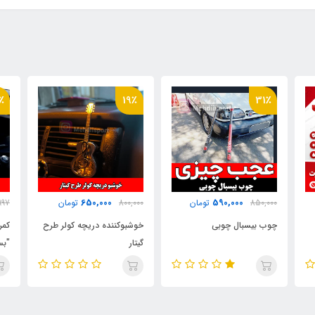
٪
30٪
19٪
600,000
650,000
800,000
تومان
849,997
تومان
000
خوشبوکننده دریچه کولر طرح
کمربند ایمنی اسپرت رنگی
گرد
گیتار
"بسته 2 عددی "