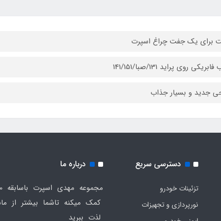
 برای یک جفت چراغ اسپرت
بریکی روی پراید 131/صبا/141/151
ی جدید و بسیار جذاب
دسترسی سریع
درباره ما
تزئینات خودرو
کمک میکنه تاشما بیشتر از ماش
نورپردازی و تجهیزات
لذت ببرید
ایمنی خودرو