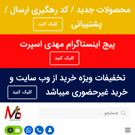
محصولات جدید / کد رهگیری ارسال /
پشتیبانی
کلیک کنید
پیج اینستاگرام مهدی اسپرت
کلیک کنید
تخفیفات ویژه خرید از وب سایت و
خرید غیرحضوری میباشد
کلیک کنید
0