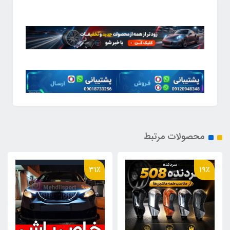
محصولات مرتبط
31٪
19٪