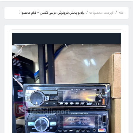
خانه
فهرست محصولات
رادیو پخش بلووتوثی مولتی فکشن + فیلم محصول