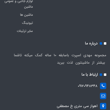
لوازم جانبی و عمومی
ماشین
ماشین ها
تیونینگ
سایر تزئینات
درباره ما
مجموعه مهدی اسپرت باسابقه 10 ساله کمک میکنه تاشما
بیشتر از ماشینتون لذت ببرید
ارتباط با ما
09120948348
اهواز سی متری خ مصطفی