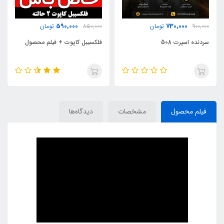
590,000
730,000
900,000
تومان
850,000
تومان
سردنده اسپرت 508
فلکسیبل کاپوت + فیلم محصول
فیلم محصول
مشخصات
دیدگاه‌ها