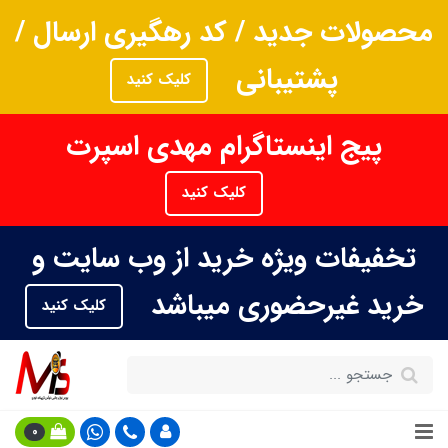
محصولات جدید / کد رهگیری ارسال /
پشتیبانی
کلیک کنید
پیج اینستاگرام مهدی اسپرت
کلیک کنید
تخفیفات ویژه خرید از وب سایت و
خرید غیرحضوری میباشد
کلیک کنید
0