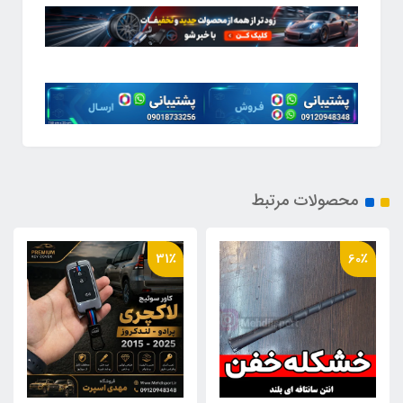
محصولات مرتبط
31٪
60٪