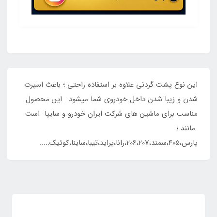
این نوع پشت گردنی علاوه بر استفاده راحتی ؛ باعث اسپرت
شدن و زیبا شدن داخل خودروی شما میشود . این محصول
مناسب برای ماشین های شرکت ایران خودرو و سایپا است
مانند ؛
پارس،405،سمند،206،207،رانا،پراید،تیبا،ساینا،کوئیک.....