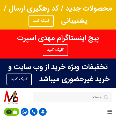
محصولات جدید / کد رهگیری ارسال /
پشتیبانی
کلیک کنید
پیج اینستاگرام مهدی اسپرت
کلیک کنید
تخفیفات ویژه خرید از وب سایت و
خرید غیرحضوری میباشد
کلیک کنید
0