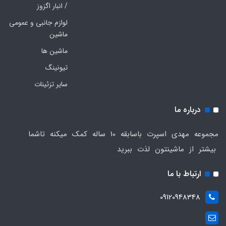
/ انبار اگزوز
لوازم جانبی و عمومی
ماشین
ماشین ها
تیونینگ
سایر تزئینات
درباره ما
مجموعه مهدی اسپرت باسابقه 10 ساله کمک میکنه تاشما
بیشتر از ماشینتون لذت ببرید
ارتباط با ما
09120948348