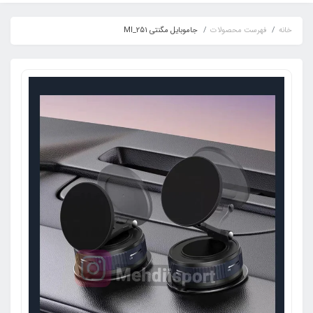
خانه
فهرست محصولات
جاموبایل مگنتی Ml_251