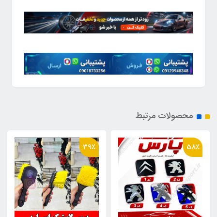
محصولات مرتبط
56٪
39٪