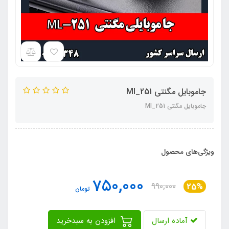
جاموبایل مگنتی Ml_251
جاموبایل مگنتی Ml_251
ویژگی‌های محصول
750,000
990,000
25%
تومان
آماده ارسال
افزودن به سبدخرید