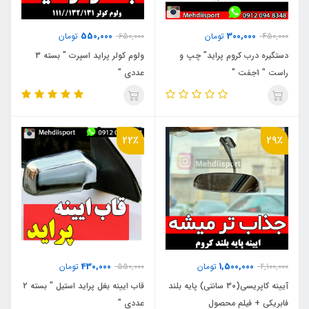
550,000
300,000
450,000
تومان
650,000
تومان
دستگیره درب کروم پراید" چپ و
ولوم کولر پراید اسپرت " بسته 3
راست " 1جفت "
عددی "
22٪
29٪
430,000
1,500,000
2,100,000
تومان
550,000
تومان
آیینه کاپریسی(30 سانتی) پایه بلند
قاب ایینه بغل پراید استیل " بسته 2
فابریکی + فیلم محصول
عددی "