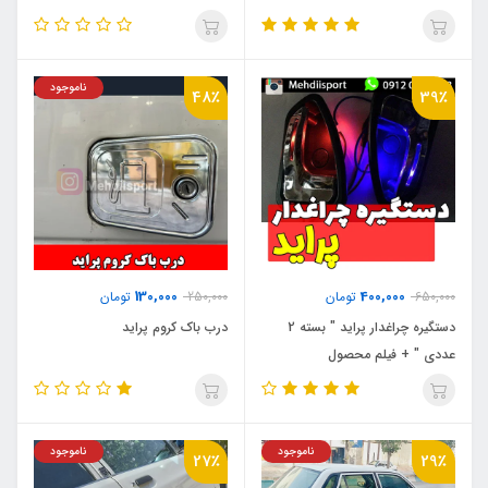
ناموجود
48٪
39٪
130,000
400,000
650,000
تومان
250,000
تومان
دستگیره چراغدار پراید " بسته 2
درب باک کروم پراید
عددی " + فیلم محصول
ناموجود
ناموجود
27٪
29٪