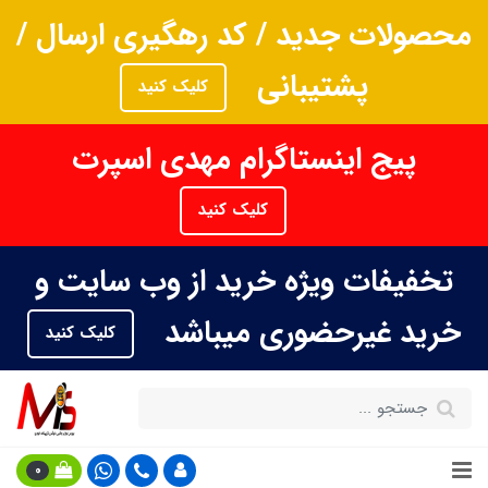
محصولات جدید / کد رهگیری ارسال /
پشتیبانی
کلیک کنید
پیج اینستاگرام مهدی اسپرت
کلیک کنید
تخفیفات ویژه خرید از وب سایت و
خرید غیرحضوری میباشد
کلیک کنید
0