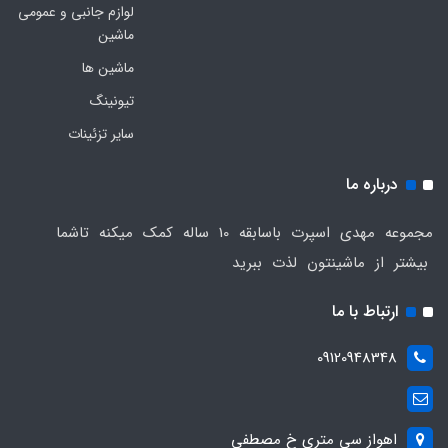
لوازم جانبی و عمومی
ماشین
ماشین ها
تیونینگ
سایر تزئینات
درباره ما
مجموعه مهدی اسپرت باسابقه 10 ساله کمک میکنه تاشما
بیشتر از ماشینتون لذت ببرید
ارتباط با ما
09120948348
اهواز سی متری خ مصطفی