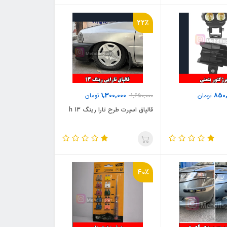
22٪
1,300,000
850,
تومان
1,650,000
تومان
قالپاق اسپرت طرح تارا رینگ 13 h
40٪