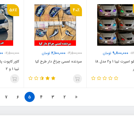
56٪
40٪
000
2,100,000
9,800,000
12
تومان
3,500,000
تومان
2,500,000
چراغ جلو اسپرت تیبا 1 و2 مدل i8
سردنده لمسی چراغ دار طرح کیا
کاور کاپوت پ
تیبا 1 و 2
7
6
5
4
3
2