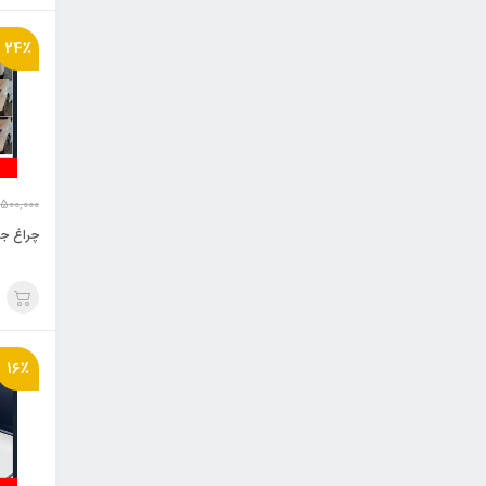
24٪
,500,000
چراغ جلو اس
16٪