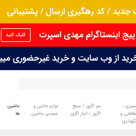
جدید / کد رهگیری ارسال / پشتیبانی
پیج اینستاگرام مهدی اسپرت
کلیک کنید
خرید از وب سایت و خرید غیرحضوری می
سپری ،
سر اگزوز / منبع
لوازم جانبی و
ماشین
ظافتی و
اگزوز / انبار اگزوز
عمومی ماشین
ها
گهداری