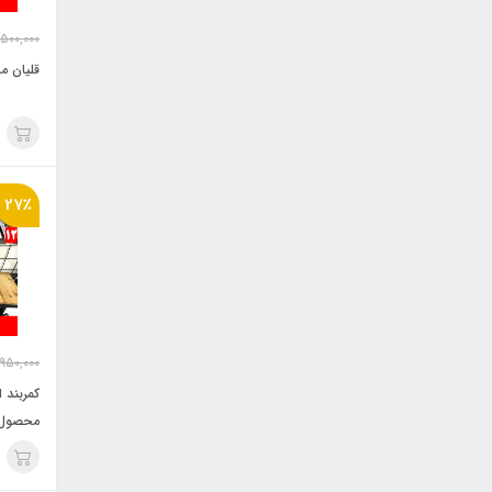
,500,000
قلیان م
27٪
950,000
کمربند 
محصول