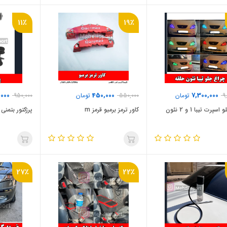
11٪
19٪
000
450,000
7,300,000
9
تومان
550,000
تومان
950,000
پرت تیبا 1 و 2 نئون
کاور ترمز برمبو قرمز m
پرژکتور بتمنی
27٪
22٪