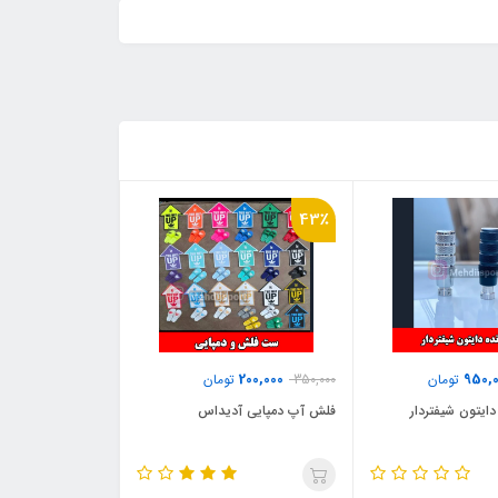
43٪
200,000
950,
تومان
350,000
تومان
ایتون شیفتردار
فلش آپ دمپایی آدیداس