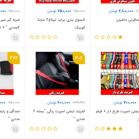
,000
750,000
2,100,000
2
تومان
950,000
تومان
950,000
سافرتی ماشینی
کنسول بنزی پراید تیبا1و2 ساینا
ضربه گیر سپر
کوییک
2عددی " + فیلم محصول
47٪
30٪
000
600,000
700,000
تومان
849,997
تومان
650,000
ایمنی اسپرت طرح دار + فیلم
کمربند ایمنی اسپرت رنگی "بسته 2
عددی "
عددی "