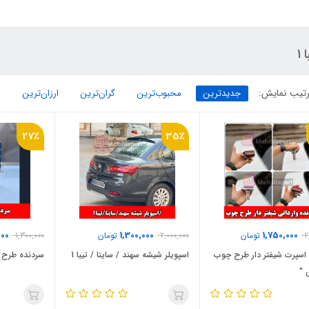
 1
تیب نمایش:
جدیدترین
محبوب‌ترین
گران‌ترین
ارزان‌ترین
27٪
35٪
000
1,300,000
1,750,000
2
تومان
2,000,000
تومان
1,300,000
اسپرت شیفتر دار طرح چوب
اسپویلر شیشه سهند / ساینا / تیبا 1
سردنده طرح د
 "