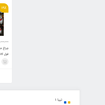
19٪
,000,000
فول کالر
تیبا 1