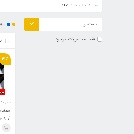
خانه
ماشین ها
تیبا 1
تیبا
فقط محصولات موجود
تر
21٪
,200,000
سردنده 
"وارداتی