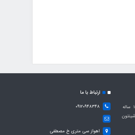
ارتباط با ما
09120948348
مجموعه مهدی اسپرت باسابقه 10 ساله
ینتون
اهواز سی متری خ مصطفی