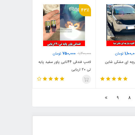
43٪
750,000
1,100,
تومان
1,300,000
تومان
ارچه ای مشکی شاین
لامپ فندقی 44تایی پاور سفید پایه
تی 20 اریایی
9
8