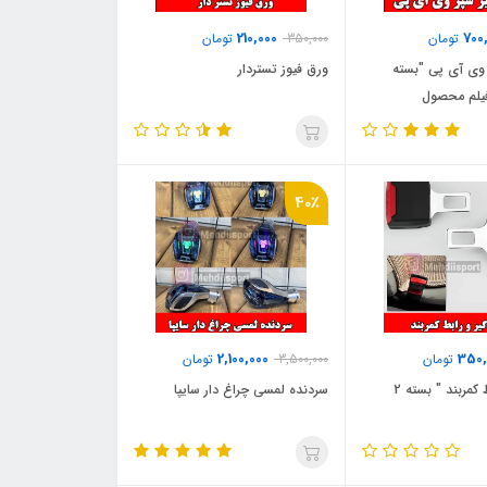
210,000
700
تومان
350,000
تومان
 وی آی پی "بسته
ورق فیوز تستردار
40٪
2,100,000
350,
تومان
3,500,000
تومان
صداگیر و رابط کمربند " بسته 2
سردنده لمسی چراغ دار سایپا