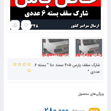
شارک سقف پارس 405 سمند دنا " بسته 6
عددی "
ویژگی‌های محصول
280,000
450,000