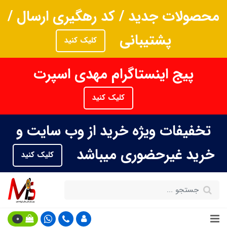
محصولات جدید / کد رهگیری ارسال /
پشتیبانی
کلیک کنید
پیج اینستاگرام مهدی اسپرت
کلیک کنید
تخفیفات ویژه خرید از وب سایت و
خرید غیرحضوری میباشد
کلیک کنید
0