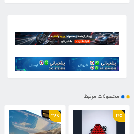
محصولات مرتبط
29٪
36٪