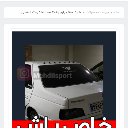
خانه
فهرست محصولات
شارک سقف پارس 405 سمند دنا " بسته 6 عددی "