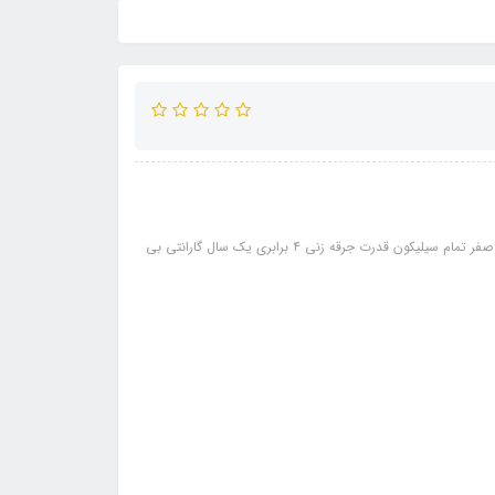
مشخصات: مناسب برای: پژو 405 ، سمند، پارس ، XU7 ضخامت 9 میل مقاومت صفر تمام سیلیکون قدرت جرقه زنی ۴ برابری یک سال گارانتی بی