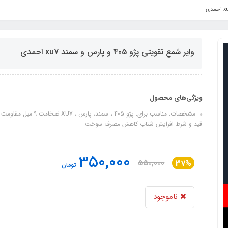
وایر شمع تقویتی پژو 405 و پارس و سمند xu7 احمدی
ویژگی‌های محصول
قید و شرط افزایش شتاب کاهش مصرف سوخت
350,000
550,000
37%
تومان
ناموجود