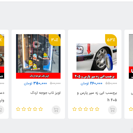
٪
30٪
53٪
350,000
260,000
550,000
تومان
500,000
تومان
000
ی
برچسب ابی زه سپر پارس و
اویز تاب جوجه اردک
دست
405 h
وار