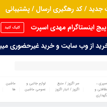
جدید / کد رهگیری ارسال / پشتیبانی
پیج اینستاگرام مهدی اسپرت
کلیک کنید
خرید از وب سایت و خرید غیرحضوری می
سپری ،
سر اگزوز / منبع
لوازم جانبی و
ماشین
ظافتی و
اگزوز / انبار اگزوز
عمومی ماشین
ها
گهداری