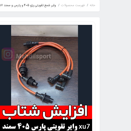
خانه
فهرست محصولات
وایر شمع تقویتی پژو 405 و پارس و سمند xu7 احمدی