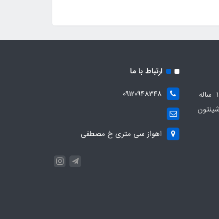
ارتباط با ما
09120948348
مجموعه مهدی اسپرت باسابقه 10 ساله
ینتون
اهواز سی متری خ مصطفی