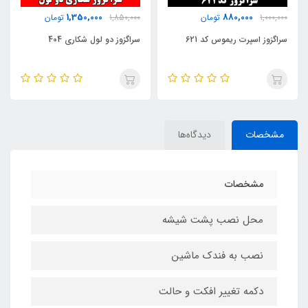
280,000
1,350,000
1,850,000
تومان
350,000
تومان
سراگزوز دو لول شکاری 404
نظم دهنده چسبی صندوق عقب
خودرو" بسته 2 عددی "
مشخصات
دیدگاه‌ها
مشخصات
محل نصب پشت شیشه
نصب به فندک ماشین
دکمه تغییر افکت و حالت