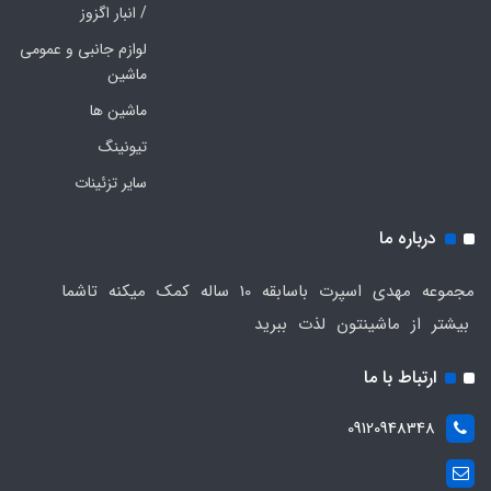
/ انبار اگزوز
لوازم جانبی و عمومی
ماشین
ماشین ها
تیونینگ
سایر تزئینات
درباره ما
مجموعه مهدی اسپرت باسابقه 10 ساله کمک میکنه تاشما
بیشتر از ماشینتون لذت ببرید
ارتباط با ما
09120948348