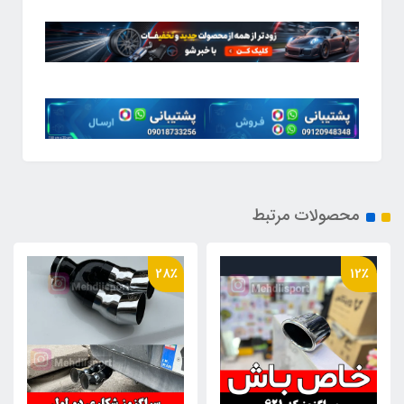
محصولات مرتبط
20٪
28٪