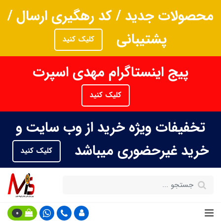
محصولات جدید / کد رهگیری ارسال /
پشتیبانی
کلیک کنید
پیج اینستاگرام مهدی اسپرت
کلیک کنید
تخفیفات ویژه خرید از وب سایت و
خرید غیرحضوری میباشد
کلیک کنید
0