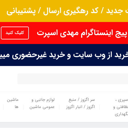
جدید / کد رهگیری ارسال / پشتیبانی
پیج اینستاگرام مهدی اسپرت
کلیک کنید
خرید از وب سایت و خرید غیرحضوری می
سپری ،
سر اگزوز / منبع
لوازم جانبی و
ماشین
ظافتی و
اگزوز / انبار اگزوز
عمومی ماشین
ها
گهداری