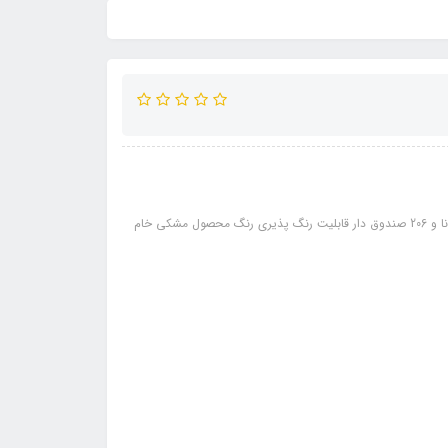
مشخصات: برند تی جی اس TGS جنس پلاستیک با کیفیت طراحی شده ویژه رانا و 206 صندوق دار قابلیت رنگ پذیری رنگ محصول مشکی خام