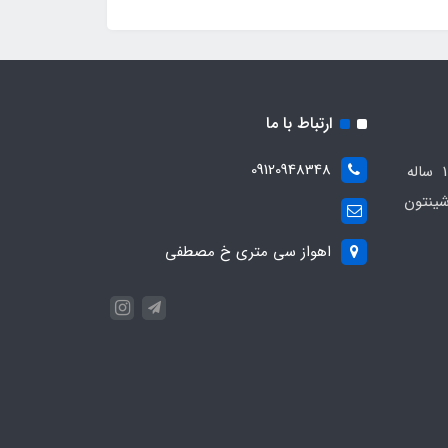
ارتباط با ما
09120948348
مجموعه مهدی اسپرت باسابقه 10 ساله
ینتون
اهواز سی متری خ مصطفی