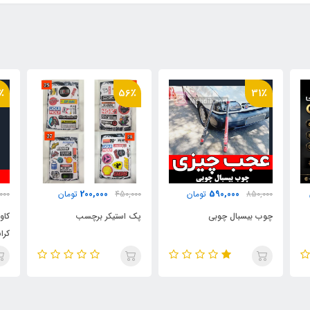
٪
56٪
31٪
200,000
590,000
850,000
تومان
450,000
تومان
000
چوب بیسبال چوبی
پک استیکر برچسب
کاو
دکم