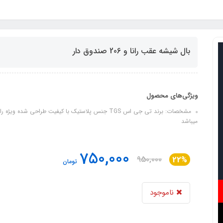
بال شیشه عقب رانا و 206 صندوق دار
ویژگی‌های محصول
میباشد
750,000
950,000
22%
تومان
ناموجود