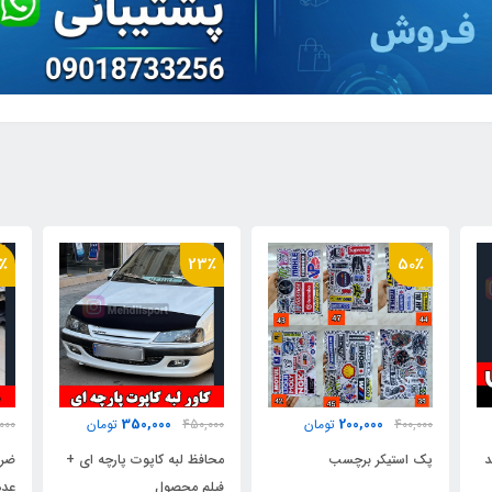
٪
24٪
23٪
650,000
350,000
450,000
تومان
850,000
تومان
000
محافظ لبه کاپوت پارچه ای +
ضربه گیر سپر ژله ای "بسته 4
ضرب
فیلم محصول
عددی "