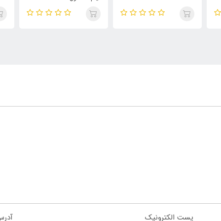
مح
پست الکترونیک
آدرس