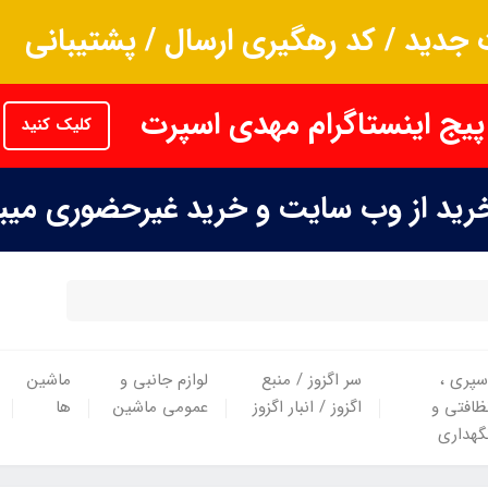
جدید / کد رهگیری ارسال / پشتیبانی
پیج اینستاگرام مهدی اسپرت
کلیک کنید
خرید از وب سایت و خرید غیرحضوری می
سپری ،
سر اگزوز / منبع
لوازم جانبی و
ماشین
ظافتی و
اگزوز / انبار اگزوز
عمومی ماشین
ها
گهداری