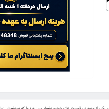
دل آرسی RCفضا و کابین خودرو یکی از مهمترین قسمت های خودرو بشمار می اید زیرا که سر