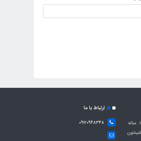
ارتباط با ما
09120948348
مجموعه مهدی اسپرت باسابقه 10 ساله
ینتون