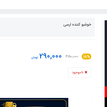
خوشبو کننده ارسی
290,000
350,000
18%
تومان
ناموجود