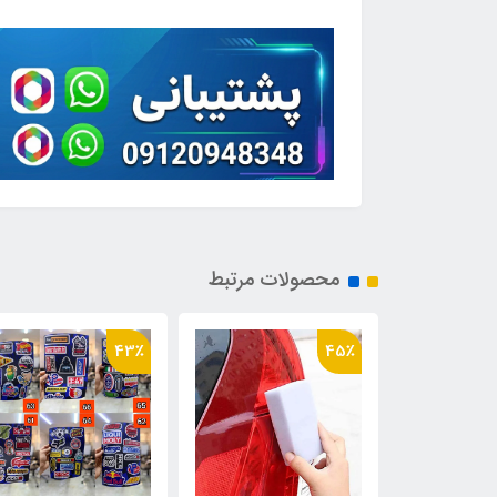
محصولات مرتبط
40٪
43٪