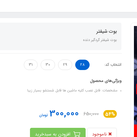
بوت شیفتر
بوت شیفتر گردگیر دنده
انتخاب کد:
28
29
30
31
ویژگی‌های محصول
مشخصات: قابل نصب کلیه ماشین ها قابل شستشو بسیار زیبا
300,000
650,000
54%
تومان
ناموجود
افزودن به سبدخرید