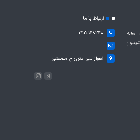
ارتباط با ما
09120948348
مجموعه مهدی اسپرت باسابقه 10 ساله
ینتون
اهواز سی متری خ مصطفی