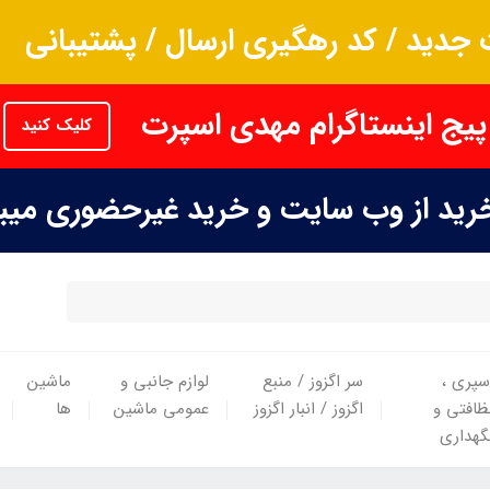
جدید / کد رهگیری ارسال / پشتیبانی
پیج اینستاگرام مهدی اسپرت
کلیک کنید
خرید از وب سایت و خرید غیرحضوری می
سپری ،
سر اگزوز / منبع
لوازم جانبی و
ماشین
ظافتی و
اگزوز / انبار اگزوز
عمومی ماشین
ها
گهداری