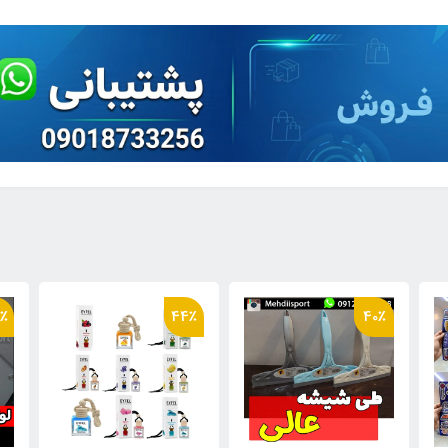
٪
34٪
44٪