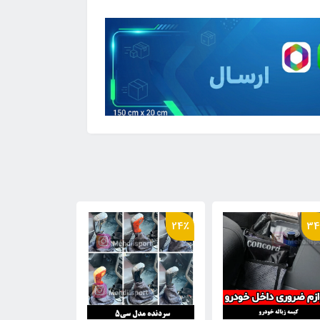
14٪
34٪
24