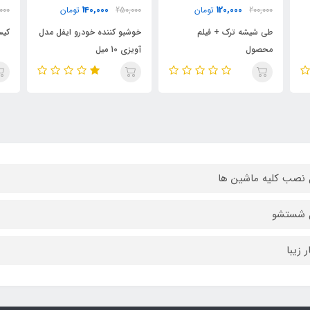
100,000
140,000
250,000
تومان
150,000
تومان
000
خوشبو کننده خودرو ایفل مدل
کیسه زباله داخل خودرو
سردن
آویزی 10 میل
 نصب کلیه ماشین ها
ل شستشو
 زیبا