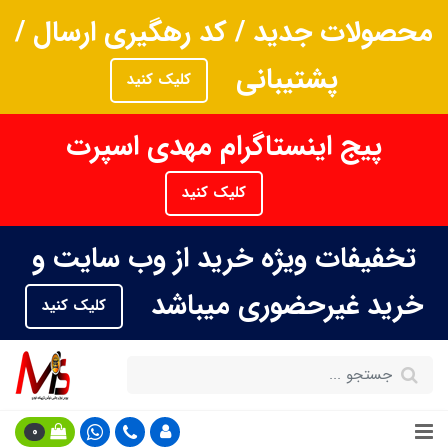
محصولات جدید / کد رهگیری ارسال /
پشتیبانی
کلیک کنید
پیج اینستاگرام مهدی اسپرت
کلیک کنید
تخفیفات ویژه خرید از وب سایت و
خرید غیرحضوری میباشد
کلیک کنید
0