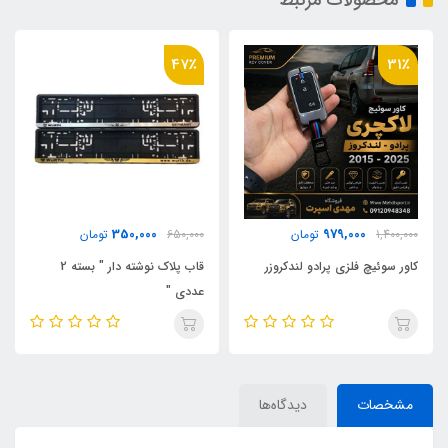
15٪
47٪
1,350,000
350,000
650,000
تومان
1,570,000
تومان
قاب پلاک نوشته دار " بسته 2
جاموبایلی G921
عددی "
مشخصات
دیدگاه‌ها