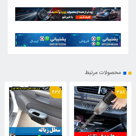
محصولات مرتبط
43٪
35٪