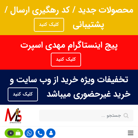
محصولات جدید / کد رهگیری ارسال /
پشتیبانی
کلیک کنید
پیج اینستاگرام مهدی اسپرت
کلیک کنید
تخفیفات ویژه خرید از وب سایت و
خرید غیرحضوری میباشد
کلیک کنید
0