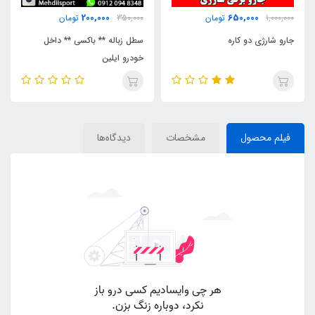
200,000
650,000
1,000,000
تومان
350,000
تومان
جارو شارژی دو کاره
سطل زباله ** باکسی ** داخل
خودرو ایلین
فیلم محصول
مشخصات
دیدگاه‌ها