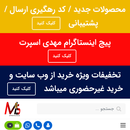
محصولات جدید / کد رهگیری ارسال /
پشتیبانی
کلیک کنید
پیج اینستاگرام مهدی اسپرت
کلیک کنید
تخفیفات ویژه خرید از وب سایت و
خرید غیرحضوری میباشد
کلیک کنید
0