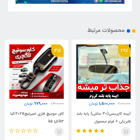
محصولات مرتبط
31٪
29٪
979,000
1,500,000
2,100,000
تومان
1,400,000
تومان
آیینه کاپریسی(30 سانتی) پایه بلند
کاور سوییچ فلزی اسپرتیج2025/کیا
فابریکی + فیلم محصول
k3/کیا k5