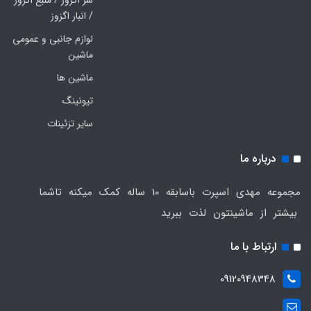
/ انبار اگزوز
لوازم جانبی و عمومی
ماشین
ماشین ها
تیونینگ
سایر تزئینات
درباره ما
مجموعه مهدی اسپرت باسابقه 10 ساله کمک میکنه تاشما
بیشتر از ماشینتون لذت ببرید
ارتباط با ما
09120948348