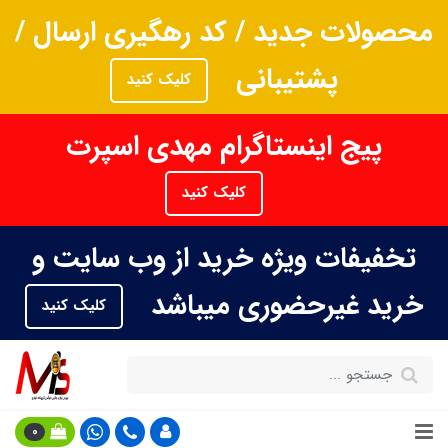
محصولات جدید / کد رهگیری ارسال /
پشتیبانی
کلیک کنید
پیج اینستاگرام مهدی اسپرت
کلیک کنید
تخفیفات ویژه خرید از وب سایت و
خرید غیرحضوری میباشد
کلیک کنید
0