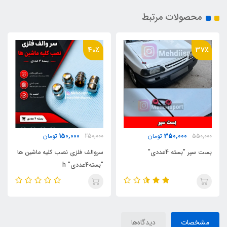
محصولات مرتبط
43٪
40٪
200,000
150,000
250,000
تومان
350,000
تومان
سروالف فلزی نصب کلیه ماشین ها
افتابگیر عینکی | پرده پارک
"بسته4عددی" h
مشخصات
دیدگاه‌ها