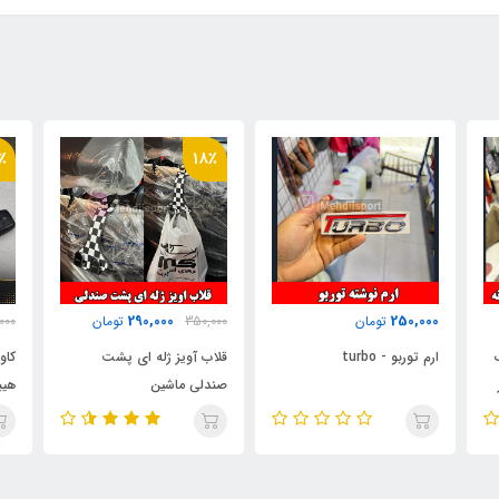
٪
18٪
290,000
250,000
تومان
350,000
تومان
000
ارم توربو - turbo
قلاب آویز ژله ای پشت
کاو
صندلی ماشین
هیب