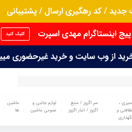
جدید / کد رهگیری ارسال / پشتیبانی
پیج اینستاگرام مهدی اسپرت
کلیک کنید
خرید از وب سایت و خرید غیرحضوری می
سپری ،
سر اگزوز / منبع
لوازم جانبی و
ماشین
ظافتی و
اگزوز / انبار اگزوز
عمومی ماشین
ها
گهداری