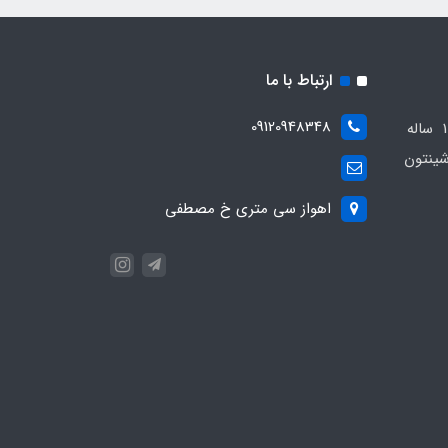
ارتباط با ما
09120948348
مجموعه مهدی اسپرت باسابقه 10 ساله
ینتون
اهواز سی متری خ مصطفی