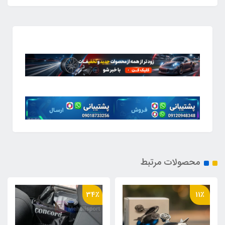
محصولات مرتبط
34٪
11٪