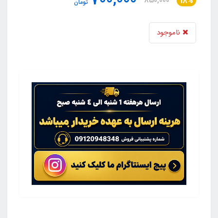
700,000
850,000
18%
تومان
ناموجود