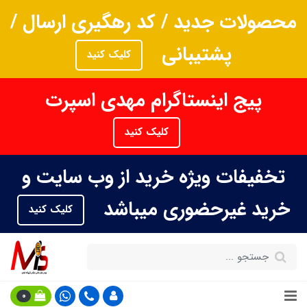
محصولات جدید / کد رهگیری ارسال /
پشتیبانی
کلیک کنید
پیج اینستاگرام مهدی اسپرت
کلیک کنید
تخفیفات ویژه خرید از وب سایت و
خرید غیرحضوری میباشد
کلیک کنید
0