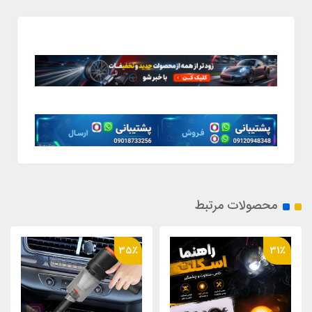
محصولات مرتبط
24٪
35٪