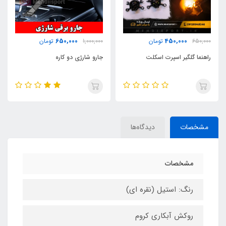
500,000
650,000
1,000,000
تومان
650,000
تومان
جارو شارژی دو کاره
کالرینگ چراغ عقب ** سورن **
مشخصات
دیدگاه‌ها
مشخصات
رنگ: استیل (نقره ای)
روکش آبکاری کروم