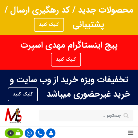
محصولات جدید / کد رهگیری ارسال /
پشتیبانی
کلیک کنید
پیج اینستاگرام مهدی اسپرت
کلیک کنید
تخفیفات ویژه خرید از وب سایت و
خرید غیرحضوری میباشد
کلیک کنید
0