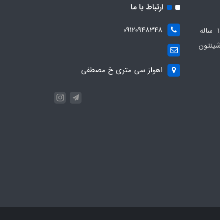
ارتباط با ما
09120948348
مجموعه مهدی اسپرت باسابقه 10 ساله
ینتون
اهواز سی متری خ مصطفی