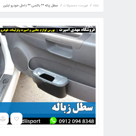
خانه
فهرست محصولات
سطل زباله ** باکسی ** داخل خودرو ایلین