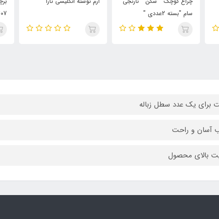
جی
ارم نوشته انگلیسی تارا
برچسب ژله ای دستگیره داخل
ر
207 /206 (2009)
 برای یک عدد سطل زباله
 آسان و راحت
ت بالای محصول