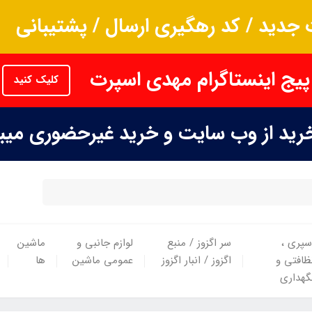
جدید / کد رهگیری ارسال / پشتیبانی
پیج اینستاگرام مهدی اسپرت
کلیک کنید
خرید از وب سایت و خرید غیرحضوری می
سپری ،
سر اگزوز / منبع
لوازم جانبی و
ماشین
ظافتی و
اگزوز / انبار اگزوز
عمومی ماشین
ها
گهداری