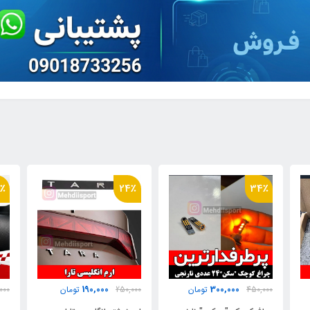
58٪
24٪
150,000
190,000
250,000
تومان
350,000
تومان
00