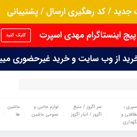
جدید / کد رهگیری ارسال / پشتیبانی
پیج اینستاگرام مهدی اسپرت
کلیک کنید
خرید از وب سایت و خرید غیرحضوری می
سپری ،
سر اگزوز / منبع
لوازم جانبی و
ماشین
ظافتی و
اگزوز / انبار اگزوز
عمومی ماشین
ها
گهداری