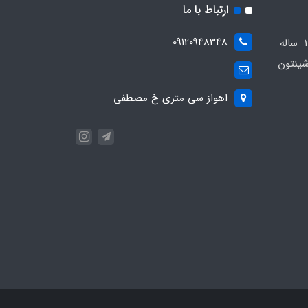
ارتباط با ما
09120948348
مجموعه مهدی اسپرت باسابقه 10 ساله
ینتون
اهواز سی متری خ مصطفی