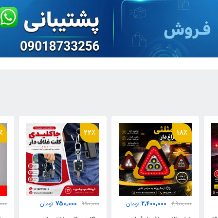
٪
40٪
22٪
210,000
750,000
950,000
تومان
350,000
تومان
000