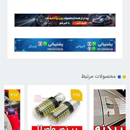
محصولات مرتبط
47٪
27٪