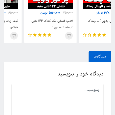
350,000
550,000
750,000
تومان
650,000
تومان
لامپ فندقی تک کنتاک 144 تایی
کیف زباله و جای بطری اب و جای
"بسته 2 عددی "
فلاکس
دیدگاه‌ها
دیدگاه خود را بنویسید