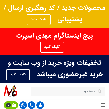
محصولات جدید / کد رهگیری ارسال /
پشتیبانی
کلیک کنید
پیج اینستاگرام مهدی اسپرت
کلیک کنید
تخفیفات ویژه خرید از وب سایت و
خرید غیرحضوری میباشد
کلیک کنید
0