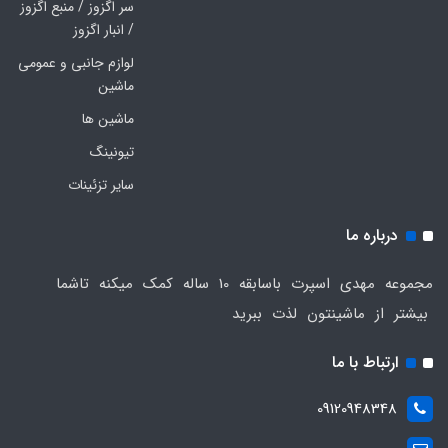
سر اگزوز / منبع اگزوز
/ انبار اگزوز
لوازم جانبی و عمومی
ماشین
ماشین ها
تیونینگ
سایر تزئینات
درباره ما
مجموعه مهدی اسپرت باسابقه 10 ساله کمک میکنه تاشما
بیشتر از ماشینتون لذت ببرید
ارتباط با ما
09120948348